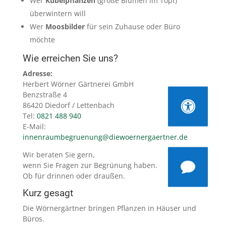
Wer
Kübelpflanzen
(große Blumen im Topf)
überwintern will
Wer
Moosbilder
für sein Zuhause oder Büro
möchte
Wie erreichen Sie uns?
Adresse:
Herbert Wörner Gärtnerei GmbH
Benzstraße 4

86420 Diedorf / Lettenbach
Tel:
0821 488 940
E-Mail:
innenraumbegruenung@diewoernergaertner.de
Wir beraten Sie gern,

wenn Sie Fragen zur Begrünung haben.
Ob für drinnen oder draußen.
Kurz gesagt
Die Wörnergärtner bringen Pflanzen in Häuser und
Büros.