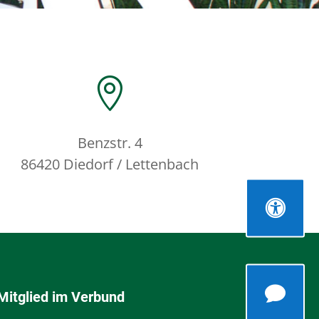

Benzstr. 4
86420 Diedorf / Lettenbach


Mitglied im Verbund