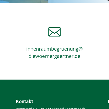

innenraumbegruenung@
diewoernergaertner.de
Kontakt
Benzstraße 4 | 86420 Diedorf / Lettenbach